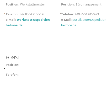
Position:
Werkstattmeister
Position:
Büromanagement
Telefon:
+49 8504 9150-19
Telefon:
+49 8504 9150-23
e-Mail:
werkstatt@spedition-
e-Mail:
putuik.peter@spedition
helmoe.de
helmoe.de
FONSI
Position:
Telefon:
Vorheriger Beitrag: Home
Nächster Beitr
Zurück
Weiter