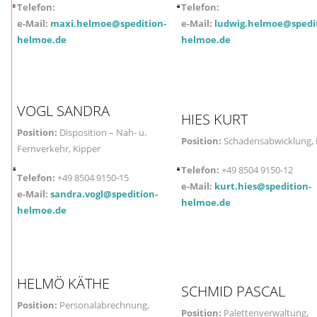
Telefon:
Telefon:
e-Mail:
maxi.helmoe@spedition-
e-Mail:
ludwig.helmoe@spedi
helmoe.de
helmoe.de
VOGL
SANDRA
HIES
KURT
Position:
Disposition – Nah- u.
Position:
Schadensabwicklung, 
Fernverkehr, Kipper
Telefon:
+49 8504 9150-12
Telefon:
+49 8504 9150-15
e-Mail:
kurt.hies@spedition-
e-Mail:
sandra.vogl@spedition-
helmoe.de
helmoe.de
HELMÖ
KÄTHE
SCHMID
PASCAL
Position:
Personalabrechnung,
Position:
Palettenverwaltung,